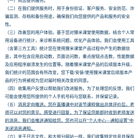
（一）向您提供服务。
（二）在我们提供服务时，用于身份验证、客户服务、安全防范、诈
骗监测、存档和备份用途，确保我们向您提供的产品和服务的安全
性。
（三）改善您的用户体验。基于您对狸米课堂使用数据，结合个人常
用设备进行统计，来诊断系统问题，优化产品体验。我们会使用工具
（含第三方工具）统计您在使用狸米课堂产品过程中产生的数据信
息，其中包含应用启动数，页面访问数，重点按钮点击数，性能数据
及应用程序崩溃发生的位置等。随着狸米课堂产品的后续版本升级，
我们统计的范围会有所改变，您下载/安装/使用狸米课堂后续版本产
品的行为将被视为您对届时相关改变的同意。
（四）收集用户反馈以帮助我们改进服务。为了处理您的反馈，我们
可能会使用您所提供的个人手机号码与您联系，并保留记录。
（五）
消息定向推送。您在直播课中对该节课程做出总体评价后，老
师可以对您的意见、感受进行回复，为了保证您能即时收到老师发送
的消息，我们会推送通知给您，您也可以在“个人中心—通知设置”中
关闭消息通知。
（六）关于日志文件，和大部分网站一样，我们收集特定信息并保存